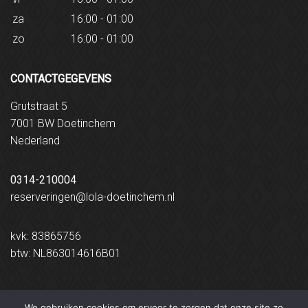
za
16:00 - 01:00
zo
16:00 - 01:00
CONTACTGEGEVENS
Grutstraat 5
7001 BW Doetinchem
Nederland
0314-210004
reserveringen@lola-doetinchem.nl
kvk: 83865756
btw: NL863014616B01
We gebruiken cookies om ervoor te zorgen dat onze site zo