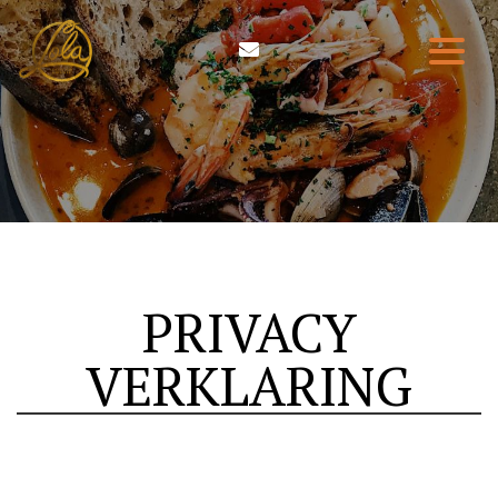
HOME
ETEN & DRINKEN
WIE ZIJN WIJ
RESERVEREN
PRIVACY
CONTACT
VERKLARING
0314-210004