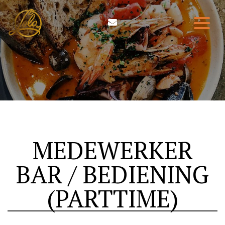
HOME
ETEN & DRINKEN
WIE ZIJN WIJ
RESERVEREN
MEDEWERKER
CONTACT
BAR / BEDIENING
(PARTTIME)
0314-210004