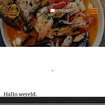
HOME
ETEN & DRINKEN
WIE ZIJN WIJ
RESERVEREN
>
CONTACT
Hallo wereld.
0314-210004