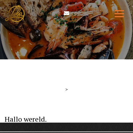
HOME
ETEN & DRINKEN
WIE ZIJN WIJ
RESERVEREN
>
CONTACT
Hallo wereld.
0314-210004