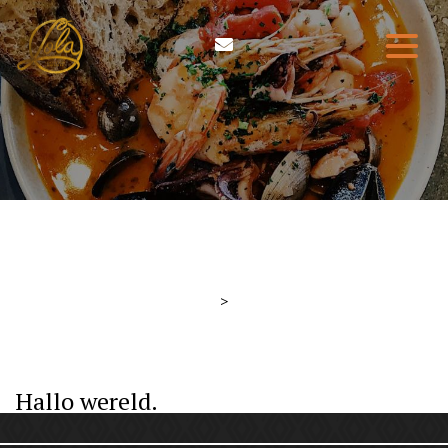
HOME
ETEN & DRINKEN
WIE ZIJN WIJ
RESERVEREN
>
CONTACT
Hallo wereld.
0314-210004